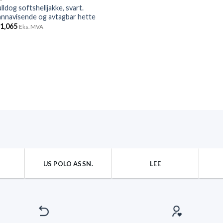
lldog softshelljakke, svart.
nnavisende og avtagbar hette
r
1,065
Eks. MVA
US POLO ASSN.
LEE