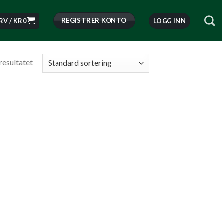
REGISTRER KONTO
RV /
KR
0
LOGG INN
resultatet