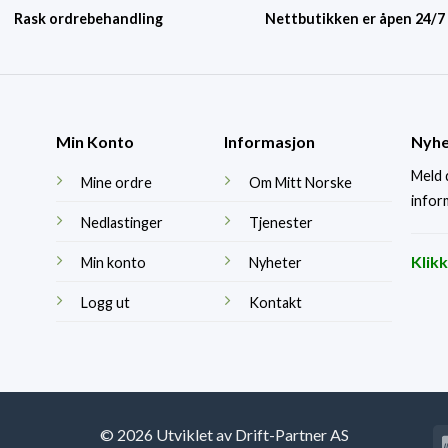
Rask ordrebehandling
Nettbutikken er åpen 24/7
Min Konto
Informasjon
Nyhe
Meld 
Mine ordre
Om Mitt Norske
infor
Nedlastinger
Tjenester
Klik
Min konto
Nyheter
Logg ut
Kontakt
© 2026 Utviklet av Drift-Partner AS