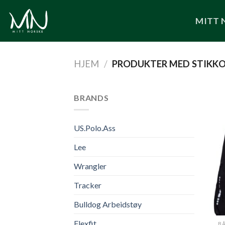
Skip
to
MITT 
content
HJEM
/
PRODUKTER MED STIKKO
BRANDS
US.Polo.Ass
Lee
Wrangler
Tracker
Bulldog Arbeidstøy
Flexfit
B