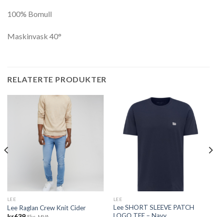
100% Bomull
Maskinvask 40°
RELATERTE PRODUKTER
LEE
LEE
Lee SHORT SLEEVE PATCH
Lee Raglan Crew Knit Cider
LOGO TEE – Navy
kr
639
Eks. MVA