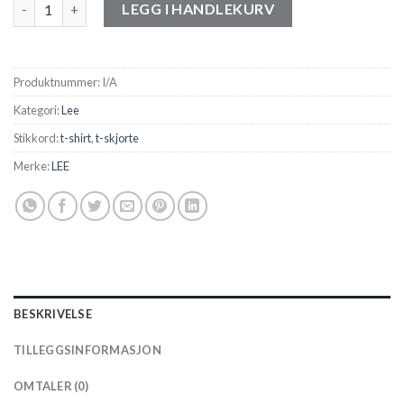
Lee SHORT SLEEVE PATCH LOGO TEE - Mørk Grå antall
LEGG I HANDLEKURV
Produktnummer:
I/A
Kategori:
Lee
Stikkord:
t-shirt
,
t-skjorte
Merke:
LEE
BESKRIVELSE
TILLEGGSINFORMASJON
OMTALER (0)