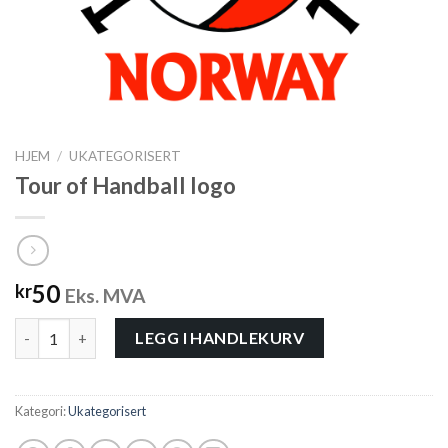
HJEM
/
UKATEGORISERT
Tour of Handball logo
50
kr
Eks. MVA
Tour of Handball logo antall
LEGG I HANDLEKURV
Kategori:
Ukategorisert