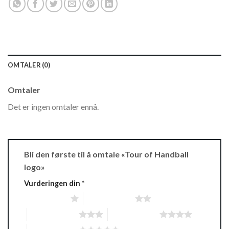
OMTALER (0)
Omtaler
Det er ingen omtaler ennå.
Bli den første til å omtale «Tour of Handball
logo»
Vurderingen din
*
1 av 5 stjerner
2 av 5 stjerner
3 av 5 stjerner
4 av 5 stjerner