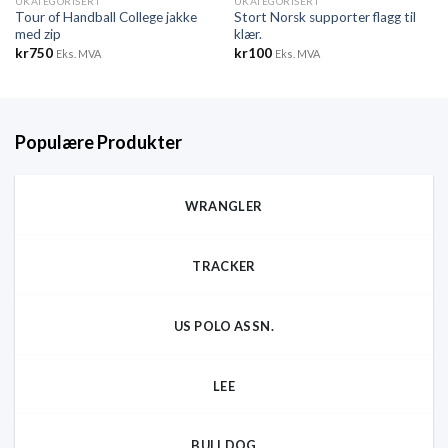
UKATEGORISERT
UKATEGORISERT
Tour of Handball College jakke
Stort Norsk supporter flagg til
med zip
klær.
kr
750
kr
100
Eks. MVA
Eks. MVA
Populære Produkter
WRANGLER
TRACKER
US POLO ASSN.
LEE
BULLDOG