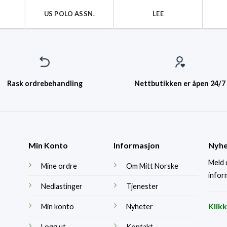
US POLO ASSN.
LEE
Rask ordrebehandling
Nettbutikken er åpen 24/7
Min Konto
Informasjon
Nyhe
Meld 
Mine ordre
Om Mitt Norske
infor
Nedlastinger
Tjenester
Klik
Min konto
Nyheter
Logg ut
Kontakt