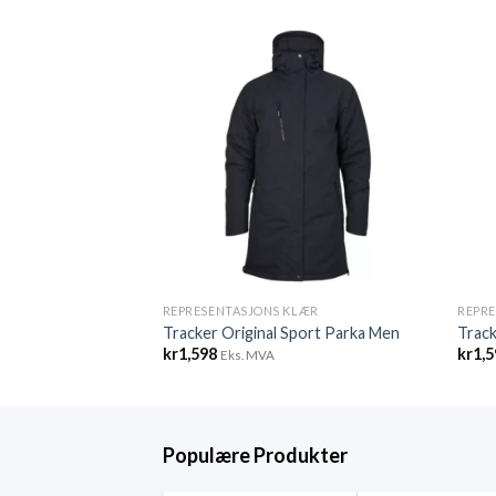
REPRESENTASJONS KLÆR
REPR
ert Flex Shirt
Tracker Original Sport Parka Men
Track
kr
1,598
kr
1,
Eks. MVA
Populære Produkter