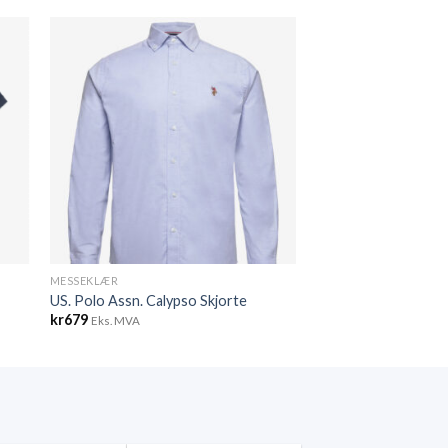
MESSEKLÆR
US. Polo Assn. Calypso Skjorte
kr
679
Eks. MVA