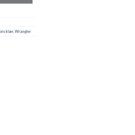
ons klær
,
Wrangler