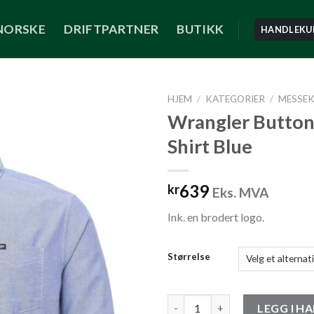
NORSKE
DRIFTPARTNER
BUTIKK
HANDLEKU
HJEM
/
KATEGORIER
/
MESSE
Wrangler Butto
Shirt Blue
639
kr
Eks. MVA
Ink. en brodert logo.
Størrelse
Wrangler Button Down Shirt Bl
LEGG I H