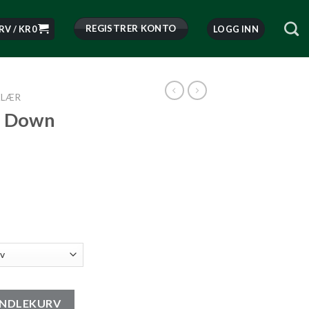
REGISTRER KONTO
RV /
KR
0
LOGG INN
KLÆR
n Down
ue antall
ANDLEKURV