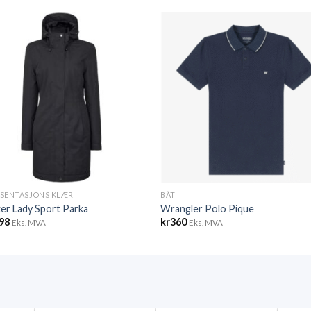
ESENTASJONS KLÆR
BÅT
er Lady Sport Parka
Wrangler Polo Pique
598
kr
360
Eks. MVA
Eks. MVA