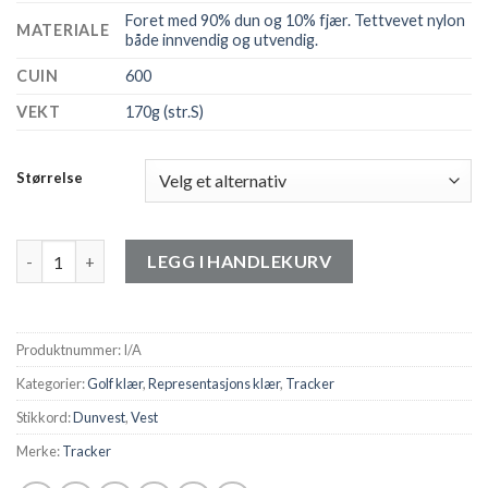
Foret med 90% dun og 10% fjær. Tettvevet nylon
MATERIALE
både innvendig og utvendig.
CUIN
600
VEKT
170g (str.S)
Størrelse
Tracker Superlight Down Vest Herre antall
LEGG I HANDLEKURV
Produktnummer:
I/A
Kategorier:
Golf klær
,
Representasjons klær
,
Tracker
Stikkord:
Dunvest
,
Vest
Merke:
Tracker