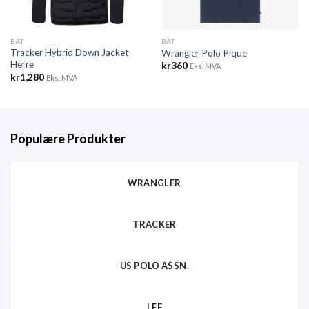
BÅT
BÅT
Tracker Hybrid Down Jacket
Wrangler Polo Pique
Herre
kr
360
Eks. MVA
kr
1,280
Eks. MVA
Populære Produkter
WRANGLER
TRACKER
US POLO ASSN.
LEE