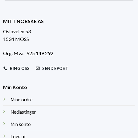
MITT NORSKE AS
Osloveien 53
1534 MOSS
Org. Mva.: 925 149 292
RING OSS
SEND EPOST
Min Konto
Mine ordre
Nedlastinger
Min konto
Logg ut