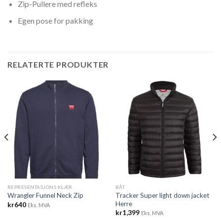
Zip-Pullere med refleks
Egen pose for pakking
RELATERTE PRODUKTER
REPRESENTASJONS KLÆR
BÅT
Tracker Super light down jacket
Wrangler Funnel Neck Zip
Herre
kr
640
Eks. MVA
kr
1,399
Eks. MVA